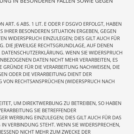
UNG IN BESONDEREN FÄLLEN SOWIE GEGEN
RT. 6 ABS. 1 LIT. E ODER F DSGVO ERFOLGT, HABEN
AUS IHRER BESONDEREN SITUATION ERGEBEN, GEGEN
EN WIDERSPRUCH EINZULEGEN; DIES GILT AUCH FÜR
G. DIE JEWEILIGE RECHTSGRUNDLAGE, AUF DENEN
ER DATENSCHUTZERKLÄRUNG. WENN SIE WIDERSPRUCH
ENBEZOGENEN DATEN NICHT MEHR VERARBEITEN, ES
 GRÜNDE FÜR DIE VERARBEITUNG NACHWEISEN, DIE
GEN ODER DIE VERARBEITUNG DIENT DER
G VON RECHTSANSPRÜCHEN (WIDERSPRUCH NACH
TET, UM DIREKTWERBUNG ZU BETREIBEN, SO HABEN
 VERARBEITUNG SIE BETREFFENDER
R WERBUNG EINZULEGEN; DIES GILT AUCH FÜR DAS
G IN VERBINDUNG STEHT. WENN SIE WIDERSPRECHEN,
ESSEND NICHT MEHR ZUM ZWECKE DER