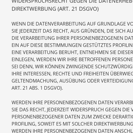
WIDERSPRUCHSRECHT GEGEN DIE DATENERHEB
DIREKTWERBUNG (ART. 21 DSGVO)
WENN DIE DATENVERARBEITUNG AUF GRUNDLAGE VON A
SIE JEDERZEIT DAS RECHT, AUS GRÜNDEN, DIE SICH 
DIE VERARBEITUNG IHRER PERSONENBEZOGENEN DAT
EIN AUF DIESE BESTIMMUNGEN GESTÜTZTES PROFILIN
EINE VERARBEITUNG BERUHT, ENTNEHMEN SIE DIES
EINLEGEN, WERDEN WIR IHRE BETROFFENEN PERSON
SEI DENN, WIR KÖNNEN ZWINGENDE SCHUTZWÜRDIGE
IHRE INTERESSEN, RECHTE UND FREIHEITEN ÜBERWIE
GELTENDMACHUNG, AUSÜBUNG ODER VERTEIDIGUN
ART. 21 ABS. 1 DSGVO).
WERDEN IHRE PERSONENBEZOGENEN DATEN VERARBEI
SIE DAS RECHT, JEDERZEIT WIDERSPRUCH GEGEN DIE
PERSONENBEZOGENER DATEN ZUM ZWECKE DERARTIGE
PROFILING, SOWEIT ES MIT SOLCHER DIREKTWERBUN
WERDEN IHRE PERSONENBEZOGENEN DATEN ANSCHLI